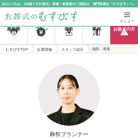
100人いれば、100通りのお葬式。葬儀・家族葬のご相談は、専門葬儀社「むすびす」へ。
メニュー
家族葬
プラン
場所
事例
お急ぎの方
池田 有香
むすびすTOP
企業情報
スタッフ紹介
葬祭プランナー