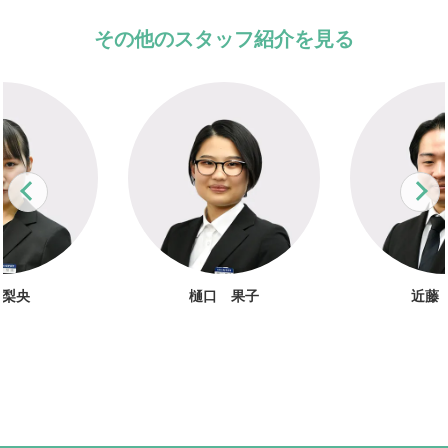
その他のスタッフ紹介を見る
Previous
N
 梨央
樋口 果子
近藤