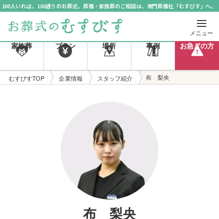
100人いれば、100通りのお葬式。葬儀・家族葬のご相談は、専門葬儀社「むすびす」へ。
メニュー
家族葬
プラン
場所
事例
お急ぎの方
布 梨央
むすびすTOP
企業情報
スタッフ紹介
布 梨央