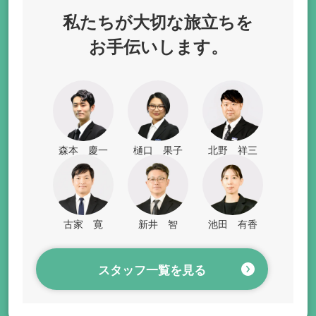
私たちが
大切な旅立ちを
お手伝いします。
森本 慶一
樋口 果子
北野 祥三
古家 寛
新井 智
池田 有香
スタッフ一覧を見る