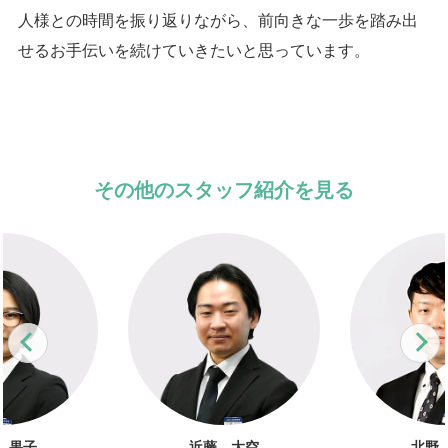
人様との時間を振り返りながら、前向きな一歩を踏み出
せるお手伝いを続けていきたいと思っています。
その他のスタッフ紹介を見る
Previous
N
 果子
近藤 大空
北野